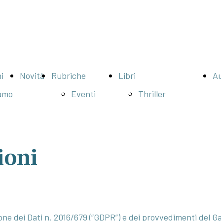
i
Novità
Rubriche
Libri
Au
amo
Eventi
Thriller
Bookcity
Narrativa
2024
Contemporanea
ioni
BookCity
Biografie /
2022
Animali
Bookcity
Romanzi rosa
2021
Fiabe
ne dei Dati n. 2016/679 (“GDPR”) e dei provvedimenti del Gar