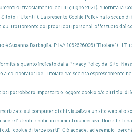
Parole di
Arte
umenti di tracciamento” del 10 giugno 2021), è fornita la Coo
libri
Poesie
l Sito (gli “Utenti”). La presente Cookie Policy ha lo scopo di 
Tra le
English
e sul trattamento dei propri dati personali effettuato dai coo
righe
Incontro
 Sito è Susanna Barbaglia, P.IVA 1062626096 (“Titolare”). Il T
con i
formità a quanto indicato dalla Privacy Policy del Sito. Nes
nostri
to a collaboratori del Titolare e/o società espressamente n
autori
Bookcity
elati potrebbero impostare o leggere cookie e/o altri tipi di i
2020
emorizzato sul computer di chi visualizza un sito web allo s
onoscere l’utente anche in momenti successivi. Durante la n
 i c.d. “cookie di terze parti”. Ciò accade, ad esempio, perc