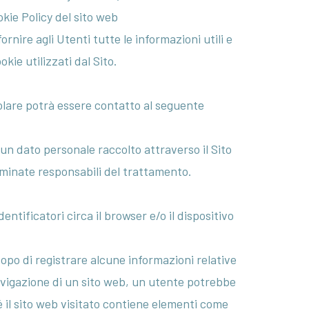
Toro
kie Policy del sito web
Roselina
fornire agli Utenti tutte le informazioni utili e
Salemi
kie utilizzati dal Sito.
Annalucia
Lomunno
itolare potrà essere contatto al seguente
Tiziana
sun dato personale raccolto attraverso il Sito
Pasetti
ominate responsabili del trattamento.
Simona
Busto
dentificatori circa il browser e/o il dispositivo
Mario
Barbaglia
copo di registrare alcune informazioni relative
avigazione di un sito web, un utente potrebbe
Maurizio
hé il sito web visitato contiene elementi come
Cusani