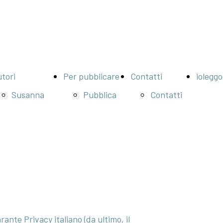
tori
Per pubblicare
Contatti
iolegg
Susanna
Pubblica
Contatti
Barbaglia
ora
Info per
Arnaldo
Servizi
librerie
Erdassion
Camilla
Marinoni
Federico
ante Privacy italiano (da ultimo, il