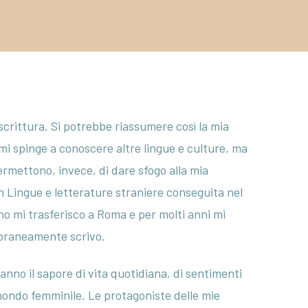
Toro
Roselina
Salemi
Annalucia
Lomunno
scrittura. Si potrebbe riassumere così la mia
Tiziana
e mi spinge a conoscere altre lingue e culture, ma
Pasetti
permettono, invece, di dare sfogo alla mia
Simona
in Lingue e letterature straniere conseguita nel
Busto
rno mi trasferisco a Roma e per molti anni mi
Mario
oraneamente scrivo.
Barbaglia
hanno il sapore di vita quotidiana, di sentimenti
Maurizio
 mondo femminile. Le protagoniste delle mie
Cusani