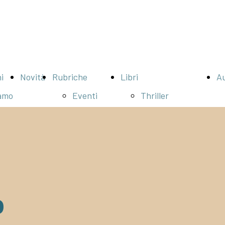
i
Novità
Rubriche
Libri
Au
amo
Eventi
Thriller
Bookcity
Narrativa
2024
Contemporanea
BookCity
Biografie /
2022
Animali
Bookcity
Romanzi rosa
o
2021
Fiabe