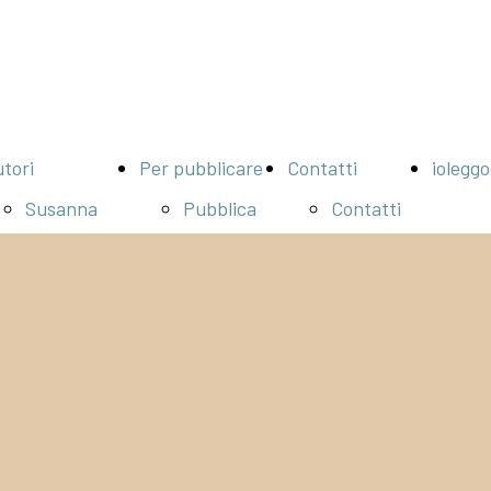
tori
Per pubblicare
Contatti
iolegg
Susanna
Pubblica
Contatti
Barbaglia
ora
Info per
Arnaldo
Servizi
librerie
Erdassion
Camilla
Marinoni
Federico