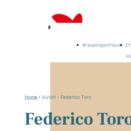
#readingwithlove
Ch
si
Home
/ Autori - Federico Toro
Federico Tor