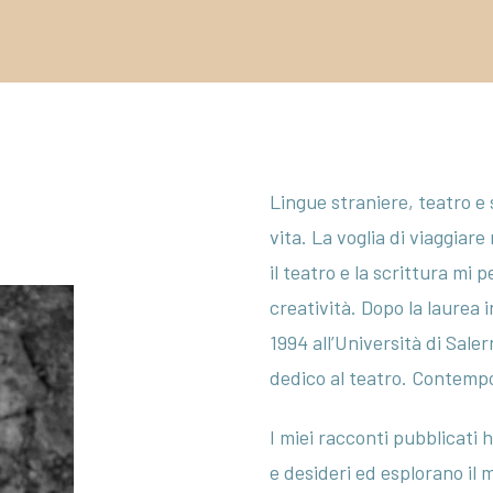
Parole di
Arte
libri
Poesie
Tra le
English
righe
Incontro
Lingue straniere, teatro e 
con i
vita. La voglia di viaggiar
nostri
il teatro e la scrittura mi 
autori
creatività. Dopo la laurea 
Bookcity
1994 all’Università di Sale
2020
dedico al teatro. Contemp
I miei racconti pubblicati 
e desideri ed esplorano il